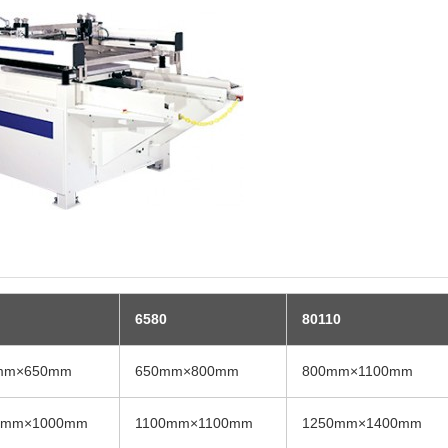
6580
80110
mm×650mm
650mm×800mm
800mm×1100mm
0mm×1000mm
1100mm×1100mm
1250mm×1400mm