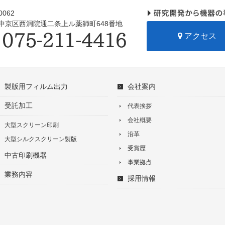
0062
中京区西洞院通二条上ル薬師町648番地
アクセス
製版用フィルム出力
会社案内
受託加工
代表挨拶
会社概要
大型スクリーン印刷
沿革
大型シルクスクリーン製版
受賞歴
中古印刷機器
事業拠点
業務内容
採用情報