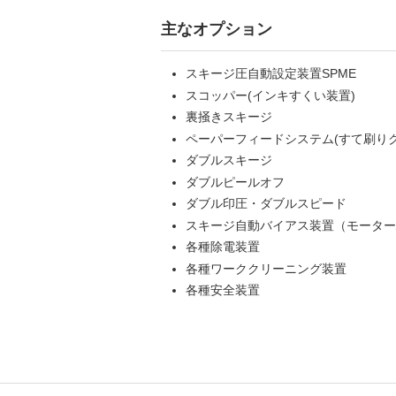
主なオプション
スキージ圧自動設定装置SPME
スコッパー(インキすくい装置)
裏掻きスキージ
ペーパーフィードシステム(すて刷り
ダブルスキージ
ダブルピールオフ
ダブル印圧・ダブルスピード
スキージ自動バイアス装置（モーター
各種除電装置
各種ワーククリーニング装置
各種安全装置