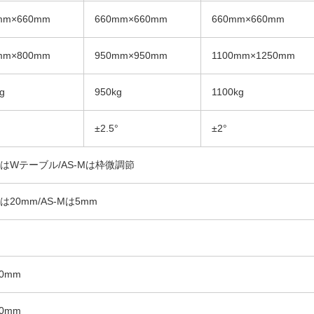
mm×660mm
660mm×660mm
660mm×660mm
mm×800mm
950mm×950mm
1100mm×1250mm
g
950kg
1100kg
±2.5°
±2°
-SはWテーブル/AS-Mは枠微調節
Sは20mm/AS-Mは5mm
0mm
0mm