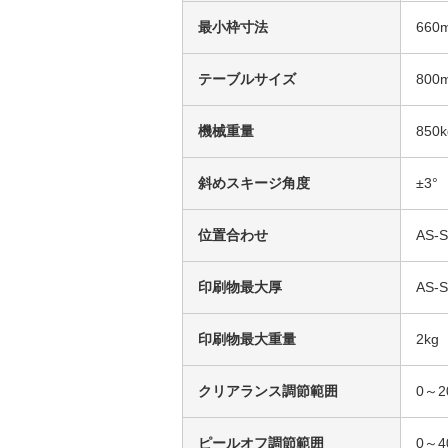
最小枠寸法
660
テーブルサイズ
800
機械重量
850k
斜めスキージ角度
±3°
位置合わせ
AS
印刷物最大厚
AS-
印刷物最大重量
2kg
クリアランス調節範囲
0～2
ピールオフ調節範囲
0～4