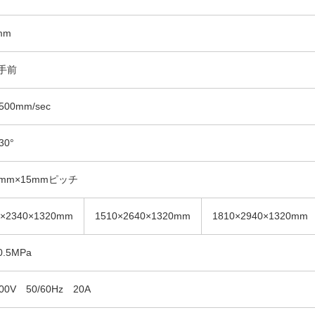
mm
手前
500mm/sec
30°
2mm×15mmピッチ
0×2340×1320mm
1510×2640×1320mm
1810×2940×1320mm
.5MPa
00V 50/60Hz 20A