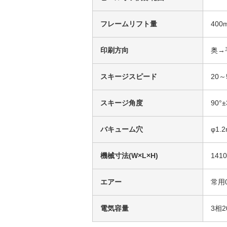
フレームリフト量
400
印刷方向
奥→
スキージスピード
20～
スキージ角度
90°±
バキューム穴
φ1.
機械寸法(W×L×H)
141
エアー
常用0
電気容量
3相2