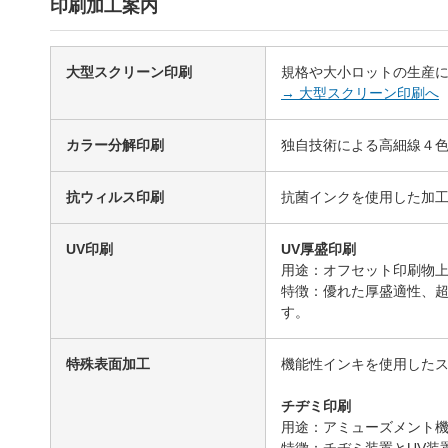
印刷加工案内
大型スクリーン印刷
規格や大小ロットの生産
→ 大型スクリーン印刷へ
カラー分解印刷
独自技術による高細線４
抗ウィルス印刷
抗菌インクを使用した加
UV印刷
UV厚盛印刷
用途：オフセット印刷物上
特徴：優れた厚盛適性、
す。
特殊表面加工
機能性インキを使用した
チヂミ印刷
用途：アミューズメント
特徴：チヂミ装置とUV装