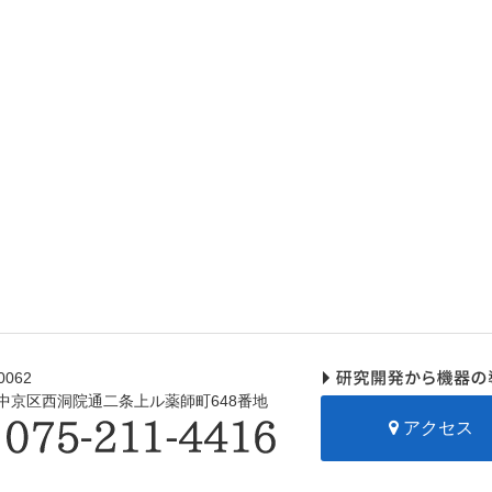
0062
中京区西洞院通二条上ル薬師町648番地
アクセス