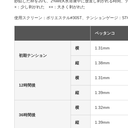
紗貼した枠を20℃、2%MEK水溶液中に放置し剥がれる時間、
×：少し剥がれた ××：大きく剥がれた
使用スクリーン：ポリエステル#305T、テンションゲージ：STG
ペッタンコ
横
1.31mm
初期テンション
縦
1.38mm
横
1.31mm
12時間後
縦
1.39mm
横
1.32mm
36時間後
縦
1.39mm