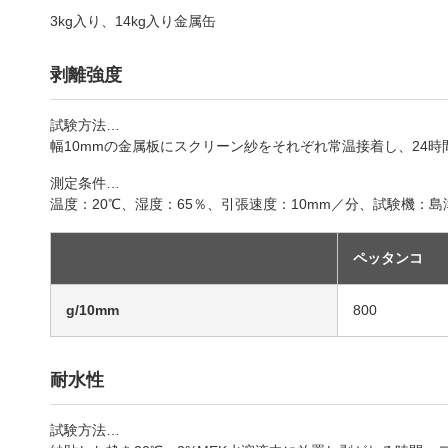
3kg入り、14kg入り金属缶
剥離強度
試験方法…
幅10mmの金属板にスクリーン紗をそれぞれ常温接着し、24
測定条件…
温度：20℃、湿度：65％、引張速度：10mm／分、試験機：
ペッタンコ
g/10mm
800
耐水性
試験方法…